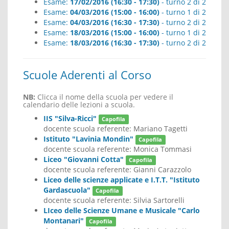
Esame:
17/02/2016 (16:30 - 17:30)
- turno 2 di 2
Esame:
04/03/2016 (15:00 - 16:00)
- turno 1 di 2
Esame:
04/03/2016 (16:30 - 17:30)
- turno 2 di 2
Esame:
18/03/2016 (15:00 - 16:00)
- turno 1 di 2
Esame:
18/03/2016 (16:30 - 17:30)
- turno 2 di 2
Scuole Aderenti al Corso
NB:
Clicca il nome della scuola per vedere il
calendario delle lezioni a scuola.
IIS "Silva-Ricci"
Capofila
docente scuola referente:
Mariano Tagetti
Istituto "Lavinia Mondin"
Capofila
docente scuola referente:
Monica Tommasi
Liceo "Giovanni Cotta"
Capofila
docente scuola referente:
Gianni Carazzolo
Liceo delle scienze applicate e I.T.T. "Istituto
Gardascuola"
Capofila
docente scuola referente:
Silvia Sartorelli
LIceo delle Scienze Umane e Musicale "Carlo
Montanari"
Capofila