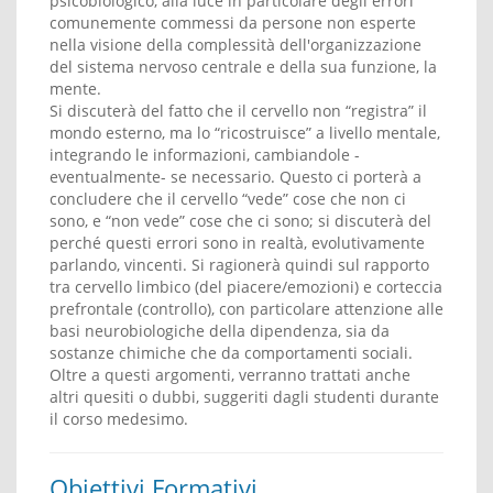
psicobiologico, alla luce in particolare degli errori
comunemente commessi da persone non esperte
nella visione della complessità dell'organizzazione
del sistema nervoso centrale e della sua funzione, la
mente.
Si discuterà del fatto che il cervello non “registra” il
mondo esterno, ma lo “ricostruisce” a livello mentale,
integrando le informazioni, cambiandole -
eventualmente- se necessario. Questo ci porterà a
concludere che il cervello “vede” cose che non ci
sono, e “non vede” cose che ci sono; si discuterà del
perché questi errori sono in realtà, evolutivamente
parlando, vincenti. Si ragionerà quindi sul rapporto
tra cervello limbico (del piacere/emozioni) e corteccia
prefrontale (controllo), con particolare attenzione alle
basi neurobiologiche della dipendenza, sia da
sostanze chimiche che da comportamenti sociali.
Oltre a questi argomenti, verranno trattati anche
altri quesiti o dubbi, suggeriti dagli studenti durante
il corso medesimo.
Obiettivi Formativi