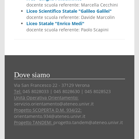
docente scuola referente:
Marcella Cecchini
Liceo Scientifico Statale "Galileo Galilei"
docente scuola referente:
Davide Marcolin
Liceo Statale "Enrico Medi"
docente scuola referente:
Paolo Scapini
Dove siamo
Via San Francesco 22 - 37129 Verona
Tel:
045 8028033 | 045 8028630 | 045 8028523
Unità Operativa Orientamento:
servizio.orientamento@ateneo.univr.it
Progetto SCOPERTA D.M. 934/22:
orientamento.934@ateneo.univr.it
Progetto TANDEM:
progetto.tandem@ateneo.univr.it