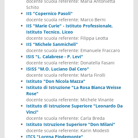
docente scuola referente:
Maria Antonietta
Schito
IIS "Copernico Pasoli"
docente scuola referente:
Marco Berni
IIS "Marie Curie" - Istituto Professionale,
Istituto Tecnico, Liceo
docente scuola referente:
Filippa Leotta
IIS "Michele Sanmicheli"
docente scuola referente:
Emanuele Fraccaro
ISIS "L. Calabrese - P. Levi"
docente scuola referente:
Donatella Fasani
ISISS "M.O. Luciano Dal Cero"
docente scuola referente:
Marta Firolli
Istituto "Don Nicola Mazza"
Istituto di Istruzione "La Rosa Bianca Weisse
Rose"
docente scuola referente:
Michele Vinante
Istituto di Istruzione Superiore "Leonardo Da
Vinci"
docente scuola referente:
Carla Breda
Istituto Istruzione Superiore "Don Milani"
docente scuola referente:
Karin Modesti
ITCS "Lorgna Pindemonte"