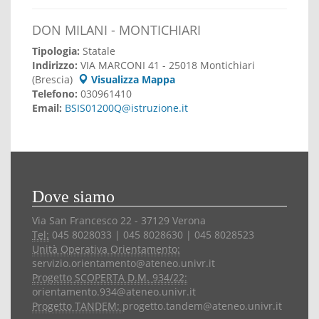
DON MILANI - MONTICHIARI
Tipologia:
Statale
Indirizzo:
VIA MARCONI 41 - 25018 Montichiari
(Brescia)
Visualizza Mappa
Telefono:
030961410
Email:
BSIS01200Q@istruzione.it
Dove siamo
Via San Francesco 22 - 37129 Verona
Tel:
045 8028033 | 045 8028630 | 045 8028523
Unità Operativa Orientamento:
servizio.orientamento@ateneo.univr.it
Progetto SCOPERTA D.M. 934/22:
orientamento.934@ateneo.univr.it
Progetto TANDEM:
progetto.tandem@ateneo.univr.it