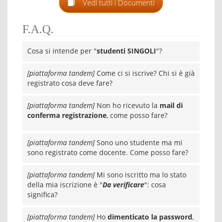
Vedi tutti i Documenti
F.A.Q.
Cosa si intende per "
studenti SINGOL
I
"?
[piattaforma tandem]
Come ci si iscrive? Chi si è già
registrato cosa deve fare?
[piattaforma tandem]
Non ho ricevuto la
mail di
conferma registrazione
, come posso fare?
[piattaforma tandem]
Sono uno studente ma mi
sono registrato come docente. Come posso fare?
[piattaforma tandem]
Mi sono iscritto ma lo stato
della mia iscrizione è "
Da verificare
": cosa
significa?
[piattaforma tandem]
Ho
dimenticato la password
,