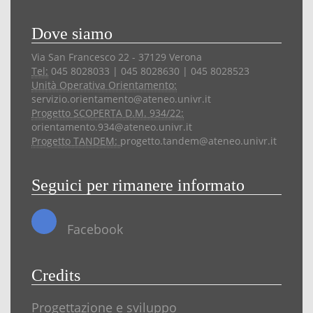
Dove siamo
Via San Francesco 22 - 37129 Verona
Tel:
045 8028033 | 045 8028630 | 045 8028523
Unità Operativa Orientamento:
servizio.orientamento@ateneo.univr.it
Progetto SCOPERTA D.M. 934/22:
orientamento.934@ateneo.univr.it
Progetto TANDEM:
progetto.tandem@ateneo.univr.it
Seguici per rimanere informato
Facebook
Credits
Progettazione e sviluppo