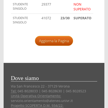
STUDENTE
29377
NON
SINGOLO
SUPERATO
STUDENTE
41072
23/30
SUPERATO
SINGOLO
Aggiorna la Pagina
Dove siamo
Via San Francesco 22 - 37129 Verona
Tel:
045 8028033 | 045 8028630 | 045 8028523
Unità Operativa Orientamento:
servizio.orientamento@ateneo.univr.it
Progetto SCOPERTA D.M. 934/22: