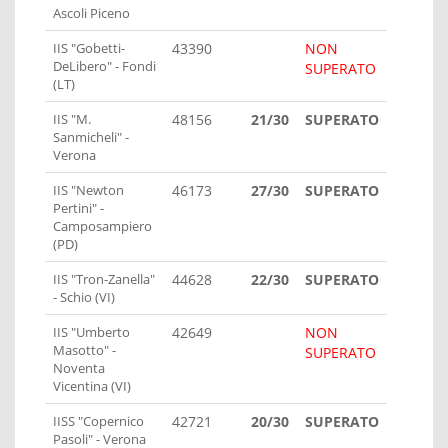
Ascoli Piceno
IIS "Gobetti-
43390
NON
DeLibero" - Fondi
SUPERATO
(LT)
IIS "M.
48156
21/30
SUPERATO
Sanmicheli" -
Verona
IIS "Newton
46173
27/30
SUPERATO
Pertini" -
Camposampiero
(PD)
IIS "Tron-Zanella"
44628
22/30
SUPERATO
- Schio (VI)
IIS "Umberto
42649
NON
Masotto" -
SUPERATO
Noventa
Vicentina (VI)
IISS "Copernico
42721
20/30
SUPERATO
Pasoli" - Verona