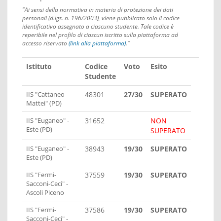
"Ai sensi della normativa in materia di protezione dei dati
personali (d.lgs. n. 196/2003), viene pubblicato solo il codice
identificativo assegnato a ciascuno studente. Tale codice è
reperibile nel profilo di ciascun iscritto sulla piattaforma ad
accesso riservato
(link alla piattaforma)
."
Istituto
Codice
Voto
Esito
Studente
IIS "Cattaneo
48301
27/30
SUPERATO
Mattei" (PD)
IIS "Euganeo" -
31652
NON
Este (PD)
SUPERATO
IIS "Euganeo" -
38943
19/30
SUPERATO
Este (PD)
IIS "Fermi-
37559
19/30
SUPERATO
Sacconi-Ceci" -
Ascoli Piceno
IIS "Fermi-
37586
19/30
SUPERATO
Sacconi-Ceci" -