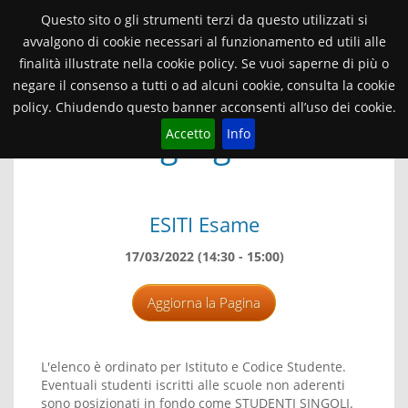
Orientamento Università di Verona
Questo sito o gli strumenti terzi da questo utilizzati si
avvalgono di cookie necessari al funzionamento ed utili alle
finalità illustrate nella cookie policy. Se vuoi saperne di più o
2021/22
TANDEM
Toggle
navigat
negare il consenso a tutti o ad alcuni cookie, consulta la cookie
policy. Chiudendo questo banner acconsenti all’uso dei cookie.
Patologia generale
Accetto
Info
ESITI Esame
17/03/2022 (14:30 - 15:00)
Aggiorna la Pagina
L'elenco è ordinato per Istituto e Codice Studente.
Eventuali studenti iscritti alle scuole non aderenti
sono posizionati in fondo come STUDENTI SINGOLI.