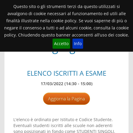
Orientamento Università di Verona
Questo sito o gli strumenti terzi da questo utilizzati si
avvalgono di cookie necessari al funzionamento ed utili alle
finalità illustrate nella cookie policy. Se vuoi saperne di più o
2021/22
TANDEM
Toggle
navigat
negare il consenso a tutti o ad alcuni cookie, consulta la cookie
policy. Chiudendo questo banner acconsenti all’uso dei cookie.
Patologia generale
Accetto
Info
ELENCO ISCRITTI A ESAME
17/03/2022 (14:30 - 15:00)
Aggiorna la Pagina
L'elenco è ordinato per Istituto e Codice Studente.
Eventuali studenti iscritti alle scuole non aderenti
sono posizionati in fondo come STUDENTI SINGOLI.