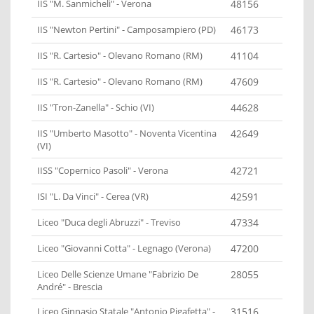
IIS "M. Sanmicheli" - Verona
48156
IIS "Newton Pertini" - Camposampiero (PD)
46173
IIS "R. Cartesio" - Olevano Romano (RM)
41104
IIS "R. Cartesio" - Olevano Romano (RM)
47609
IIS "Tron-Zanella" - Schio (VI)
44628
IIS "Umberto Masotto" - Noventa Vicentina
42649
(VI)
IISS "Copernico Pasoli" - Verona
42721
ISI "L. Da Vinci" - Cerea (VR)
42591
Liceo "Duca degli Abruzzi" - Treviso
47334
Liceo "Giovanni Cotta" - Legnago (Verona)
47200
Liceo Delle Scienze Umane "Fabrizio De
28055
André" - Brescia
Liceo Ginnasio Statale "Antonio Pigafetta" -
31516