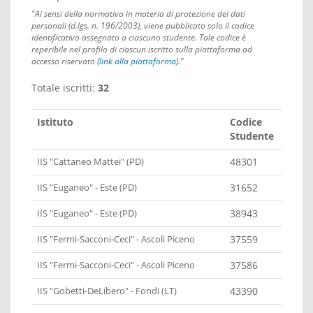
"Ai sensi della normativa in materia di protezione dei dati
personali (d.lgs. n. 196/2003), viene pubblicato solo il codice
identificativo assegnato a ciascuno studente. Tale codice è
reperibile nel profilo di ciascun iscritto sulla piattaforma ad
accesso riservato
(link alla piattaforma)
."
Totale iscritti:
32
Istituto
Codice
Studente
IIS "Cattaneo Mattei" (PD)
48301
IIS "Euganeo" - Este (PD)
31652
IIS "Euganeo" - Este (PD)
38943
IIS "Fermi-Sacconi-Ceci" - Ascoli Piceno
37559
IIS "Fermi-Sacconi-Ceci" - Ascoli Piceno
37586
IIS "Gobetti-DeLibero" - Fondi (LT)
43390