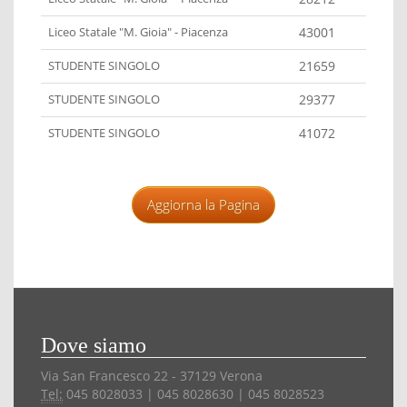
Liceo Statale "M. Gioia" - Piacenza
43001
STUDENTE SINGOLO
21659
STUDENTE SINGOLO
29377
STUDENTE SINGOLO
41072
Aggiorna la Pagina
Dove siamo
Via San Francesco 22 - 37129 Verona
Tel:
045 8028033 | 045 8028630 | 045 8028523