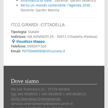
Informatica di base
. Docente:
Garbin Federico
Verso un mondo sostenibile: l'Agenda 2030
.
Docente:
Gardin Marina
ITCG GIRARDI -CITTADELLA
Tipologia:
Statale
Indirizzo:
VIA KENNEDY,29 - 35013 Cittadella (Padova)
Visualizza Mappa
Telefono:
0495971565
Email:
PDTD04000D@istruzione.it
Dove siamo
Via San Francesco 22 - 37129 Verona
Tel:
045 8028033 | 045 8028630 | 045 8028523
Unità Operativa Orientamento:
servizio.orientamento@ateneo.univr.it