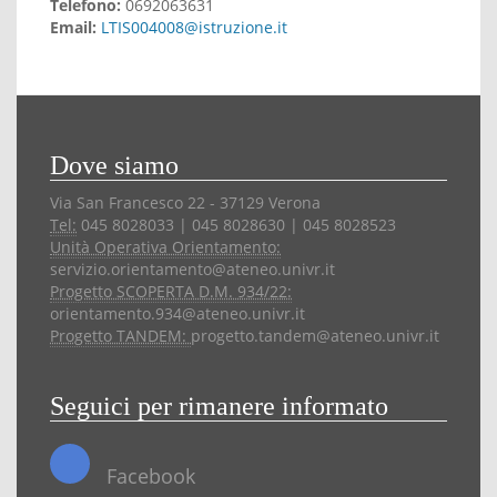
Telefono:
0692063631
Email:
LTIS004008@istruzione.it
Dove siamo
Via San Francesco 22 - 37129 Verona
Tel:
045 8028033 | 045 8028630 | 045 8028523
Unità Operativa Orientamento:
servizio.orientamento@ateneo.univr.it
Progetto SCOPERTA D.M. 934/22:
orientamento.934@ateneo.univr.it
Progetto TANDEM:
progetto.tandem@ateneo.univr.it
Seguici per rimanere informato
Facebook