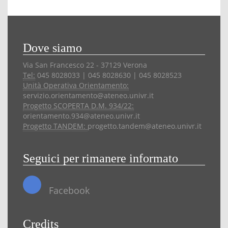
Dove siamo
Via San Francesco 22 - 37129 Verona
Tel:
045 8028033 | 045 8028630 | 045 8028523
Unità Operativa Orientamento:
servizio.orientamento@ateneo.univr.it
Progetto SCOPERTA D.M. 934/22:
orientamento.934@ateneo.univr.it
Progetto TANDEM:
progetto.tandem@ateneo.univr.it
Seguici per rimanere informato
Facebook
Credits