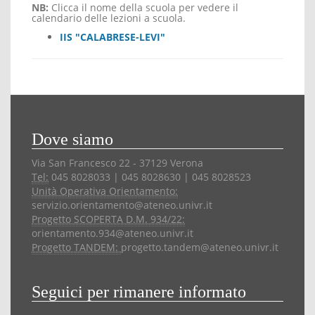
NB:
Clicca il nome della scuola per vedere il
calendario delle lezioni a scuola.
IIS "CALABRESE-LEVI"
Dove siamo
Via San Francesco 22 - 37129 Verona
Tel:
045 8028033 | 045 8028630 | 045 8028523
Unità Operativa Orientamento:
servizio.orientamento@ateneo.univr.it
Progetto SCOPERTA D.M. 934/22:
orientamento.934@ateneo.univr.it
Progetto TANDEM:
progetto.tandem@ateneo.univr.it
Seguici per rimanere informato