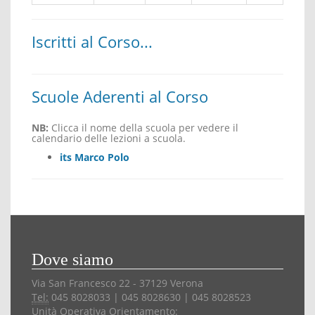
Iscritti al Corso...
Scuole Aderenti al Corso
NB:
Clicca il nome della scuola per vedere il
calendario delle lezioni a scuola.
its Marco Polo
Dove siamo
Via San Francesco 22 - 37129 Verona
Tel:
045 8028033 | 045 8028630 | 045 8028523
Unità Operativa Orientamento: