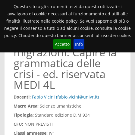
Orientamento Università di Verona
Questo sito o gli strumenti terzi da questo utilizzati si
avvalgono di cookie necessari al funzionamento ed utili alle
finalità illustrate nella cookie policy. Se vuoi saperne di più o
2025/26
SCOPERTA
Toggle
navigat
negare il consenso a tutti o ad alcuni cookie, consulta la cookie
policy. Chiudendo questo banner acconsenti all’uso dei cookie.
Media, guerra e
Accetto
Info
migrazioni. Capire la
grammatica delle
crisi - ed. riservata
MEDI 4L
Docenti:
Fabio Vicini (fabio.vicini@univr.it)
Macro Area:
Scienze umanistiche
Tipologia:
Standard edizione D.M.934
CFU:
NON PREVISTI
Classi ammesse:
IV°