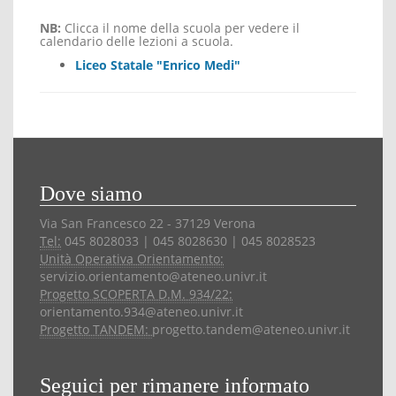
NB:
Clicca il nome della scuola per vedere il
calendario delle lezioni a scuola.
Liceo Statale "Enrico Medi"
Dove siamo
Via San Francesco 22 - 37129 Verona
Tel:
045 8028033 | 045 8028630 | 045 8028523
Unità Operativa Orientamento:
servizio.orientamento@ateneo.univr.it
Progetto SCOPERTA D.M. 934/22:
orientamento.934@ateneo.univr.it
Progetto TANDEM:
progetto.tandem@ateneo.univr.it
Seguici per rimanere informato