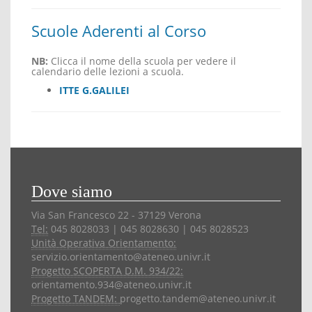
Scuole Aderenti al Corso
NB:
Clicca il nome della scuola per vedere il
calendario delle lezioni a scuola.
ITTE G.GALILEI
Dove siamo
Via San Francesco 22 - 37129 Verona
Tel:
045 8028033 | 045 8028630 | 045 8028523
Unità Operativa Orientamento:
servizio.orientamento@ateneo.univr.it
Progetto SCOPERTA D.M. 934/22:
orientamento.934@ateneo.univr.it
Progetto TANDEM:
progetto.tandem@ateneo.univr.it