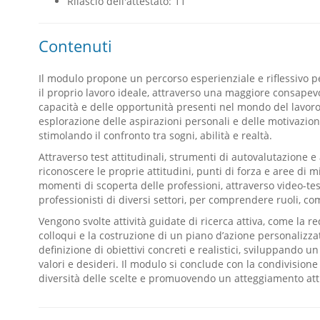
Rilascio dell'attestato: 11
Contenuti
Il modulo propone un percorso esperienziale e riflessivo p
il proprio lavoro ideale, attraverso una maggiore consapevol
capacità e delle opportunità presenti nel mondo del lavoro. 
esplorazione delle aspirazioni personali e delle motivazion
stimolando il confronto tra sogni, abilità e realtà.
Attraverso test attitudinali, strumenti di autovalutazione e 
riconoscere le proprie attitudini, punti di forza e aree di 
momenti di scoperta delle professioni, attraverso video-te
professionisti di diversi settori, per comprendere ruoli, co
Vengono svolte attività guidate di ricerca attiva, come la r
colloqui e la costruzione di un piano d’azione personalizz
definizione di obiettivi concreti e realistici, sviluppando 
valori e desideri. Il modulo si conclude con la condivisione 
diversità delle scelte e promuovendo un atteggiamento attiv