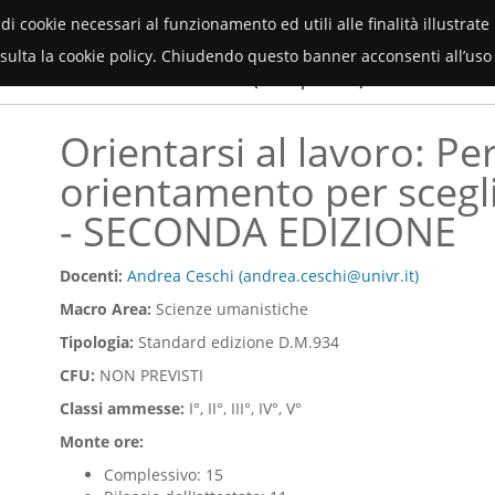
Orientamento Università di Verona
(piattaforma multi progetto)
 di cookie necessari al funzionamento ed utili alle finalità illustrat
onsulta la cookie policy. Chiudendo questo banner acconsenti all’uso 
Servizi
menti
Faq
Contatti
(area privata)
Orientarsi al lavoro: Pe
orientamento per sceglie
- SECONDA EDIZIONE
Docenti:
Andrea Ceschi (andrea.ceschi@univr.it)
Macro Area:
Scienze umanistiche
Tipologia:
Standard edizione D.M.934
CFU:
NON PREVISTI
Classi ammesse:
I°, II°, III°, IV°, V°
Monte ore:
Complessivo: 15