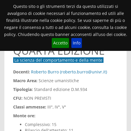
Orientamento Università di Verona
Questo sito o gli strumenti terzi da questo utilizzati si
avvalgono di cookie necessari al funzionamento ed utili alle
finalità illustrate nella cookie policy. Se vuoi saperne di più o
2025/26
SCOPERTA
Toggle
navigat
negare il consenso a tutti o ad alcuni cookie, consulta la cookie
policy. Chiudendo questo banner acconsenti all’uso dei cookie.
Psicologia Generale -
Accetto
Info
QUARTA EDIZIONE
La scienza del comportamento e della mente
Docenti:
Roberto Burro (roberto.burro@univr.it)
Macro Area:
Scienze umanistiche
Tipologia:
Standard edizione D.M.934
CFU:
NON PREVISTI
Classi ammesse:
III°, IV°, V°
Monte ore:
Complessivo: 15
Rilascio dell'attestato: 11