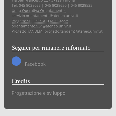
Via San Francesco 22 - 37129 Verona
Tel:
045 8028033 | 045 8028630 | 045 8028523
Unità Operativa Orientamento:
servizio.orientamento@ateneo.univr.it
Progetto SCOPERTA D.M. 934/22:
orientamento.934@ateneo.univr.it
Progetto TANDEM:
progetto.tandem@ateneo.univr.it
Seguici per rimanere informato
Facebook
Credits
Progettazione e sviluppo