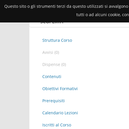
Questo sito o gli strumenti terzi da questo utilizzati si avvalgono
tutti o ad alcuni cookie, c
2025/26
Corsi
Avvisi
Docu
SCOPERTA
Struttura Corso
Avvisi (0)
Dispense (0)
Contenuti
Obiettivi Formativi
Prerequisiti
Calendario Lezioni
Iscritti al Corso