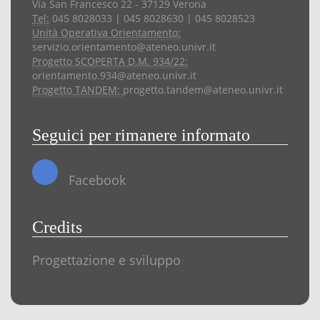
Via San Francesco 22 - 37129 Verona
Tel:
045 8028033 | 045 8028630 | 045 8028523
Unità Operativa Orientamento:
servizio.orientamento@ateneo.univr.it
Progetto SCOPERTA D.M. 934/22:
orientamento.934@ateneo.univr.it
Progetto TANDEM:
progetto.tandem@ateneo.univr.it
Seguici per rimanere informato
Facebook
Credits
Progettazione e sviluppo