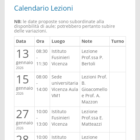
Calendario Lezioni
NB:
le date proposte sono subordinate alla
disponbilità di aule; potrebbero pertanto subire
delle variazioni.
Data
Ora
Luogo
Note
Turno
13
08:30
Istituto
Lezione
-
Fusinieri
Prof.ssa P.
gennaio
11:30
Vicenza
Bertoli
2026
15
08:00
Sede
Lezioni Prof.
-
universitaria
B.
gennaio
14:00
Vicenza Aula
Gioacomello
2026
VM1
e Prof. A.
Mazzon
27
10:00
Istituto
Lezione
-
Fusinieri
Prof.ssa E.
gennaio
13:00
Vicenza
Matteazzi
2026
28
10:00
Istituto
Lezione