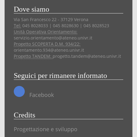
Dove siamo
Via San Francesco 22 - 37129 Verona
Tel:
045 8028033 | 045 8028630 | 045 8028523
Unità Operativa Orientamento:
servizio.orientamento@ateneo.univr.it
Progetto SCOPERTA D.M. 934/22:
orientamento.934@ateneo.univr.it
Progetto TANDEM:
progetto.tandem@ateneo.univr.it
Seguici per rimanere informato
Facebook
Credits
Progettazione e sviluppo