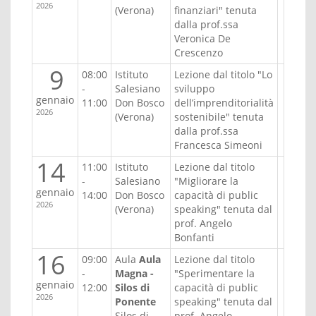
2026
(Verona)
finanziari" tenuta
dalla prof.ssa
Veronica De
Crescenzo
9
08:00
Istituto
Lezione dal titolo "Lo
-
Salesiano
sviluppo
gennaio
11:00
Don Bosco
dell’imprenditorialità
2026
(Verona)
sostenibile" tenuta
dalla prof.ssa
Francesca Simeoni
14
11:00
Istituto
Lezione dal titolo
-
Salesiano
"Migliorare la
gennaio
14:00
Don Bosco
capacità di public
2026
(Verona)
speaking" tenuta dal
prof. Angelo
Bonfanti
16
09:00
Aula
Aula
Lezione dal titolo
-
Magna -
"Sperimentare la
gennaio
12:00
Silos di
capacità di public
2026
Ponente
speaking" tenuta dal
Silos di
prof. Angelo