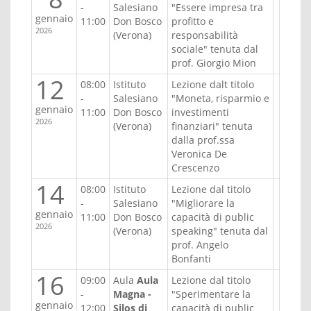
-
Salesiano
"Essere impresa tra
gennaio
11:00
Don Bosco
profitto e
2026
(Verona)
responsabilità
sociale" tenuta dal
prof. Giorgio Mion
12
08:00
Istituto
Lezione dalt titolo
-
Salesiano
"Moneta, risparmio e
gennaio
11:00
Don Bosco
investimenti
2026
(Verona)
finanziari" tenuta
dalla prof.ssa
Veronica De
Crescenzo
14
08:00
Istituto
Lezione dal titolo
-
Salesiano
"Migliorare la
gennaio
11:00
Don Bosco
capacità di public
2026
(Verona)
speaking" tenuta dal
prof. Angelo
Bonfanti
16
09:00
Aula
Aula
Lezione dal titolo
-
Magna -
"Sperimentare la
gennaio
12:00
Silos di
capacità di public