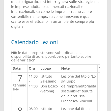
questo riguardo, ci si interrogherà sulle strategie che
le imprese adottano sui mercati nazionali e
internazionali, su come le imprese creano valore
sostenibile nel tempo, su come innovano e quali
scelte esse effettuano in un ambiente sempre più
digitale.
Calendario Lezioni
NB:
le date proposte sono subordinate alla
disponbilità di aule; potrebbero pertanto subire
delle variazioni.
Data
Ora
Luogo
Note
Turno
7
11:00
Istituto
Lezione dal titolo "Lo
-
Salesiano
sviluppo
gennaio
14:00
Don Bosco
dell’imprenditorialità
2026
(Verona)
sostenibile" tenuta
dalla prof. ssa
Francesca Simeoni
8
08:00
Istituto
Lezione dal titolo