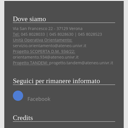
Dove siamo
Via San Francesco 22 - 37129 Verona
Tel:
045 8028033 | 045 8028630 | 045 8028523
Unità Operativa Orientamento:
servizio.orientamento@ateneo.univr.it
Progetto SCOPERTA D.M. 934/22:
orientamento.934@ateneo.univr.it
Progetto TANDEM:
progetto.tandem@ateneo.univr.it
Seguici per rimanere informato
Facebook
Credits