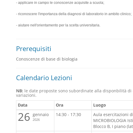
- applicare in campo le conoscenze acquisite a scuola;
- riconoscere l'importanza della diagnosi di laboratorio in ambito clinico;
- aiutare nell'orientamento per la scelta universitaria.
Prerequisiti
Conoscenze di base di biologia
Calendario Lezioni
NB:
le date proposte sono subordinate alla disponbilità di
variazioni.
Data
Ora
Luogo
26
gennaio
14:30 - 17:30
Aula esercitazioni d
2026
MICROBIOLOGIA Istitu
Blocco B, I piano (la