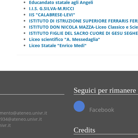
Educandato statale agli Angeli
I.I.S. G.SILVA-M.RICCI
IIS "CALABRESE-LEVI"
ISTITUTO DI ISTRUZIONE SUPERIORE FERRARIS FE
ISTITUTO DON NICOLA MAZZA-Liceo Classico e Scie
ISTITUTO FIGLIE DEL SACRO CUORE DI GESU SEGHE
Liceo scientifico "A. Messedaglia"
Liceo Statale "Enrico Medi"
Seguici per rimanere
Facebook
amento@ateneo.univr.it
934@ateneo.univr.it
vr.it
Credits