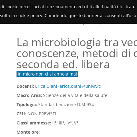
Orientamento Università di Verona
(piattaforma multi progetto)
 di cookie necessari al funzionamento ed utili alle finalità illustrat
onsulta la cookie policy. Chiudendo questo banner acconsenti all’uso 
Servizi
menti
Faq
Contatti
(area privata)
La microbiologia tra ve
conoscenze, metodi di d
seconda ed. libera
In micro non ci si annoia mai
Docenti:
Erica Diani (erica.diani@univr.it)
Macro Area:
Scienze della vita e della salute
Tipologia:
Standard edizione D.M.934
CFU:
NON PREVISTI
Classi ammesse:
II°, III°, IV°, V°
Monte ore: