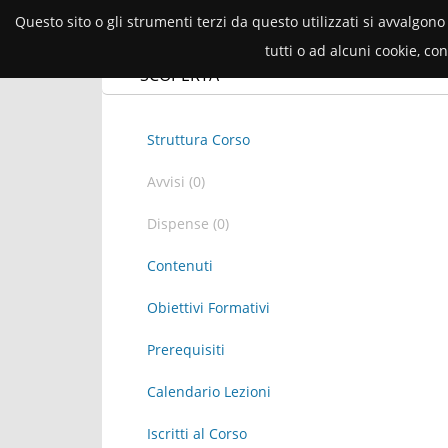
Questo sito o gli strumenti terzi da questo utilizzati si avvalgono
tutti o ad alcuni cookie, c
2025/26
Corsi
Avvisi
Docu
SCOPERTA
Struttura Corso
Avvisi (0)
Dispense (0)
Contenuti
Obiettivi Formativi
Prerequisiti
Calendario Lezioni
Iscritti al Corso