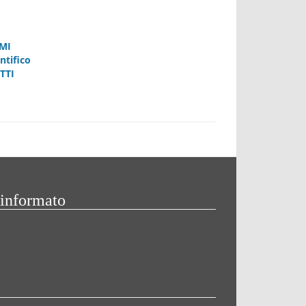
RMI
ntifico
TTI
 informato