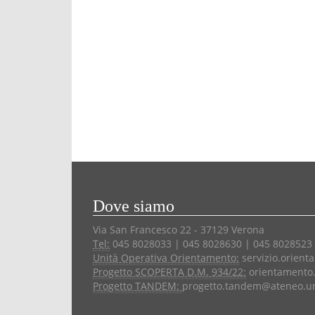
Dove siamo
Via San Francesco 22 - 37129 Verona
Tel:
045 8028033 | 045 8028630 | 045 8028523
Unità Operativa Orientamento:
servizio.orient
Progetto SCOPERTA D.M. 934/22:
orientamento.
Progetto TANDEM:
progetto.tandem@ateneo.uni