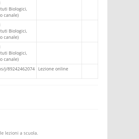
i
ti Biologici,
to canale)
i
ti Biologici,
to canale)
i
ti Biologici,
to canale)
us/j/89242462074
Lezione online
e lezioni a scuola.