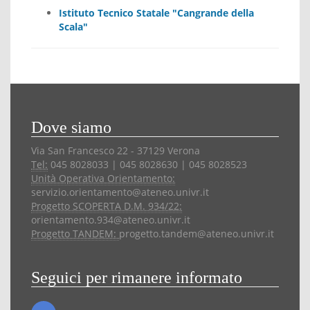
Istituto Tecnico Statale "Cangrande della
Scala"
Dove siamo
Via San Francesco 22 - 37129 Verona
Tel:
045 8028033 | 045 8028630 | 045 8028523
Unità Operativa Orientamento:
servizio.orientamento@ateneo.univr.it
Progetto SCOPERTA D.M. 934/22:
orientamento.934@ateneo.univr.it
Progetto TANDEM:
progetto.tandem@ateneo.univr.it
Seguici per rimanere informato