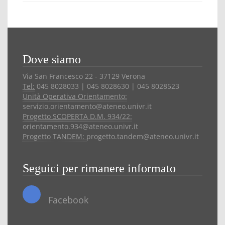
Dove siamo
Via San Francesco 22 - 37129 Verona
Tel:
045 8028033 | 045 8028630 | 045 8028523
Unità Operativa Orientamento:
servizio.orientamento@ateneo.univr.it
Progetto SCOPERTA D.M. 934/22:
orientamento.934@ateneo.univr.it
Progetto TANDEM:
progetto.tandem@ateneo.univr.it
Seguici per rimanere informato
Facebook