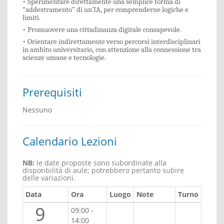
• Sperimentare direttamente una semplice forma di
“addestramento” di un’IA, per comprenderne logiche e
limiti.
• Promuovere una cittadinanza digitale consapevole.
• Orientare indirettamente verso percorsi interdisciplinari
in ambito universitario, con attenzione alla connessione tra
scienze umane e tecnologie.
Prerequisiti
Nessuno
Calendario Lezioni
NB:
le date proposte sono subordinate alla
disponbilità di aule; potrebbero pertanto subire
delle variazioni.
Data
Ora
Luogo
Note
Turno
9
09:00 -
14:00