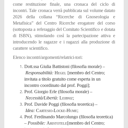
come restituzione finale, una cronaca del ciclo di
incontri. Tale cronaca verrà pubblicata sul volume datato
2026 della collana “Ricerche di Gnoseologia e
Metafisica” del Centro Ricerche erogatore del corso
(sottoposta a referaggio del Comitato Scientifico e dotata
di ISBN), stimolando così la partecipazione attiva e
introducendo le ragazze e i ragazzi alla produzione di
carattere scientifico
.
Elenco incontri/argomenti/relatrici-tori:
Dott.ssa Giulia Battistoni (filosofia morale) –
Responsabilità:
Hegel
[membro del Centro;
invitata a titolo gratuito come esperta in un
incontro coordinato dal prof. Poggi];
Prof. Giorgio Erle (filosofia morale) –
Necessità/Libertà:
Leibniz
;
Prof. Davide Poggi (filosofia teoretica) –
Idea:
Cartesio
-
Locke
-
Hume
;
Prof. Ferdinando Marcolungo (filosofia teoretica)
–
Possibile:
Aristotele
[membro del Centro;