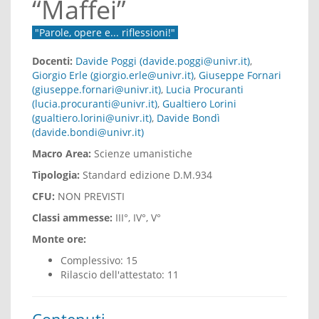
“Maffei”
"Parole, opere e... riflessioni!"
Docenti:
Davide Poggi (davide.poggi@univr.it)
,
Giorgio Erle (giorgio.erle@univr.it)
,
Giuseppe Fornari
(giuseppe.fornari@univr.it)
,
Lucia Procuranti
(lucia.procuranti@univr.it)
,
Gualtiero Lorini
(gualtiero.lorini@univr.it)
,
Davide Bondì
(davide.bondi@univr.it)
Macro Area:
Scienze umanistiche
Tipologia:
Standard edizione D.M.934
CFU:
NON PREVISTI
Classi ammesse:
III°, IV°, V°
Monte ore:
Complessivo: 15
Rilascio dell'attestato: 11