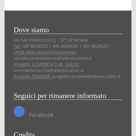
Dove siamo
Via San Francesco 22 - 37129 Verona
Tel:
045 8028033 | 045 8028630 | 045 8028523
Unità Operativa Orientamento:
servizio.orientamento@ateneo.univr.it
Progetto SCOPERTA D.M. 934/22:
orientamento.934@ateneo.univr.it
Progetto TANDEM:
progetto.tandem@ateneo.univr.it
Seguici per rimanere informato
Facebook
Credits