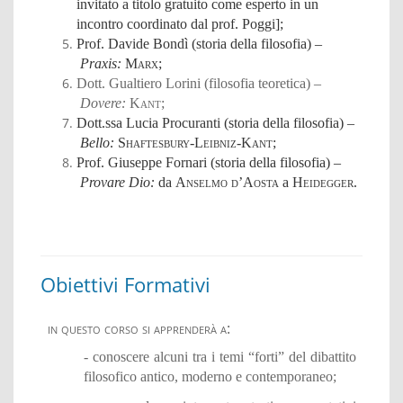
invitato a titolo gratuito come esperto in un
incontro coordinato dal prof. Poggi];
Prof. Davide Bondì (storia della filosofia) –
Praxis:
Marx
;
Dott. Gualtiero Lorini (filosofia teoretica) –
Dovere:
Kant
;
Dott.ssa Lucia Procuranti (storia della filosofia) –
Bello:
Shaftesbury
-
Leibniz
-
Kant
;
Prof. Giuseppe Fornari (storia della filosofia) –
Provare Dio:
da
Anselmo d’Aosta
a
Heidegger.
Obiettivi Formativi
in questo corso si apprenderà a
:
- conoscere alcuni tra i temi “forti” del dibattito
filosofico antico, moderno e contemporaneo;