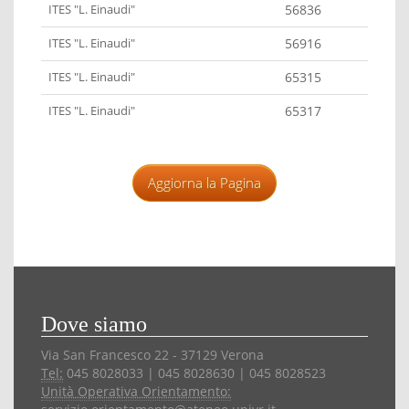
ITES "L. Einaudi"
56836
ITES "L. Einaudi"
56916
ITES "L. Einaudi"
65315
ITES "L. Einaudi"
65317
Aggiorna la Pagina
Dove siamo
Via San Francesco 22 - 37129 Verona
Tel:
045 8028033 | 045 8028630 | 045 8028523
Unità Operativa Orientamento: