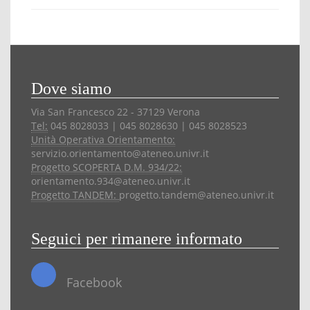
Dove siamo
Via San Francesco 22 - 37129 Verona
Tel:
045 8028033 | 045 8028630 | 045 8028523
Unità Operativa Orientamento:
servizio.orientamento@ateneo.univr.it
Progetto SCOPERTA D.M. 934/22:
orientamento.934@ateneo.univr.it
Progetto TANDEM:
progetto.tandem@ateneo.univr.it
Seguici per rimanere informato
Facebook