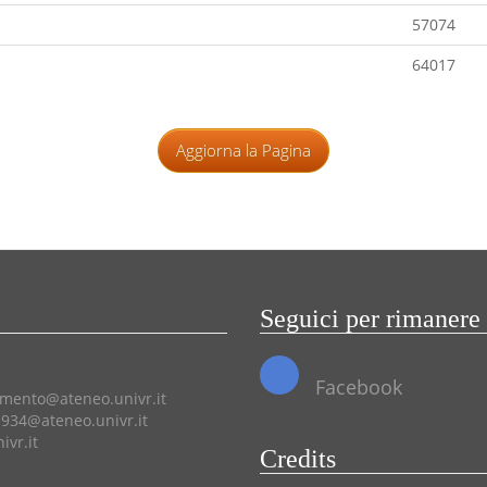
57074
64017
Aggiorna la Pagina
Seguici per rimanere
Facebook
amento@ateneo.univr.it
934@ateneo.univr.it
vr.it
Credits