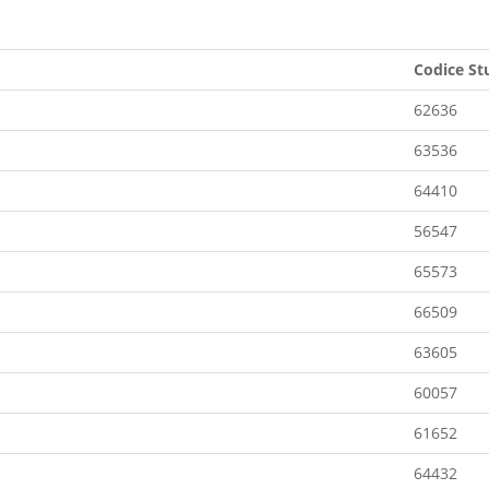
Codice St
62636
63536
64410
56547
65573
66509
63605
60057
61652
64432