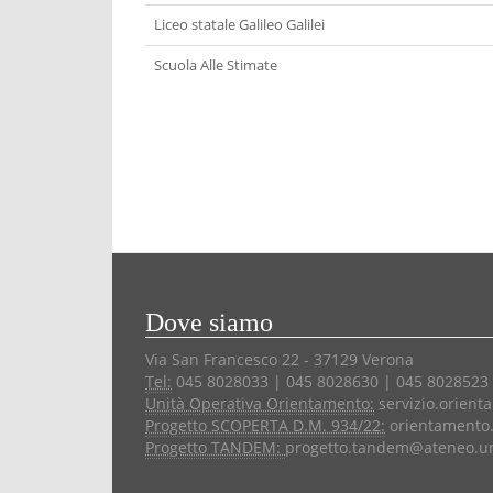
Liceo statale Galileo Galilei
Scuola Alle Stimate
Dove siamo
Via San Francesco 22 - 37129 Verona
Tel:
045 8028033 | 045 8028630 | 045 8028523
Unità Operativa Orientamento:
servizio.orient
Progetto SCOPERTA D.M. 934/22:
orientamento.
Progetto TANDEM:
progetto.tandem@ateneo.uni