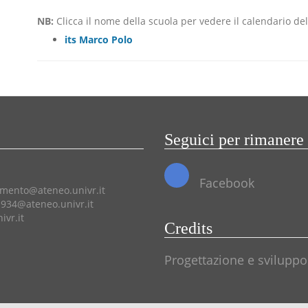
NB:
Clicca il nome della scuola per vedere il calendario dell
its Marco Polo
Seguici per rimanere
Facebook
amento@ateneo.univr.it
934@ateneo.univr.it
vr.it
Credits
Progettazione e sviluppo