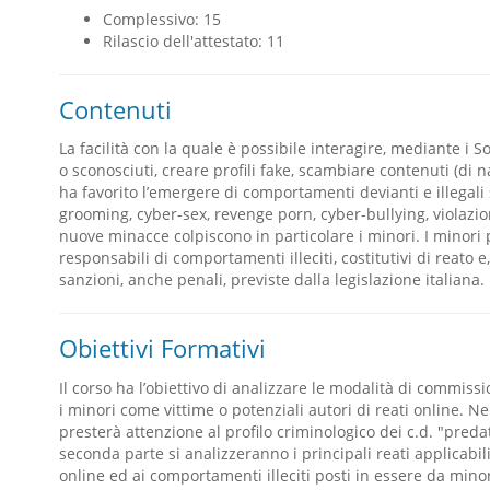
Complessivo: 15
Rilascio dell'attestato: 11
Contenuti
La facilità con la quale è possibile interagire, mediante i S
o sconosciuti, creare profili fake, scambiare contenuti (di na
ha favorito l’emergere di comportamenti devianti e illegali 
grooming, cyber-sex, revenge porn, cyber-bullying, violazion
nuove minacce colpiscono in particolare i minori. I minori 
responsabili di comportamenti illeciti, costitutivi di reato 
sanzioni, anche penali, previste dalla legislazione italiana.
Obiettivi Formativi
Il corso ha l’obiettivo di analizzare le modalità di commis
i minori come vittime o potenziali autori di reati online. N
presterà attenzione al profilo criminologico dei c.d. "predat
seconda parte si analizzeranno i principali reati applicabi
online ed ai comportamenti illeciti posti in essere da minor