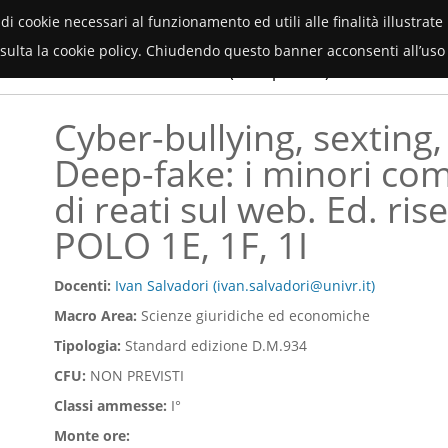
Orientamento Università di Verona
(piattaforma multi progetto)
 di cookie necessari al funzionamento ed utili alle finalità illustrat
onsulta la cookie policy. Chiudendo questo banner acconsenti all’uso 
Servizi
menti
Faq
Contatti
(area privata)
Cyber-bullying, sexting
Deep-fake: i minori com
di reati sul web. Ed. r
POLO 1E, 1F, 1I
Docenti:
Ivan Salvadori (ivan.salvadori@univr.it)
Macro Area:
Scienze giuridiche ed economiche
Tipologia:
Standard edizione D.M.934
CFU:
NON PREVISTI
Classi ammesse:
I°
Monte ore: