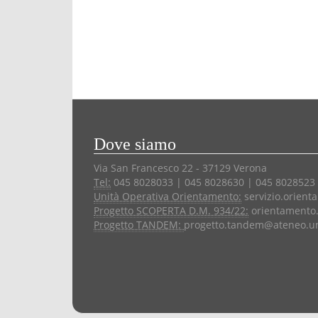
Dove siamo
Via San Francesco 22 - 37129 Verona
Tel:
045 8028033 | 045 8028630 | 045 8028523
Unità Operativa Orientamento:
servizio.orient
Progetto SCOPERTA D.M. 934/22:
orientamento.
Progetto TANDEM:
progetto.tandem@ateneo.uni