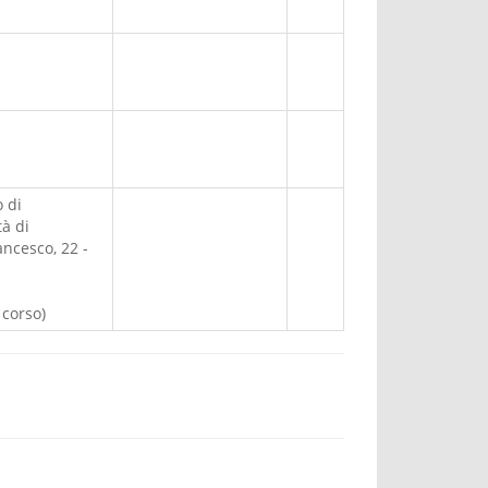
o di
à di
ancesco, 22 -
 corso)