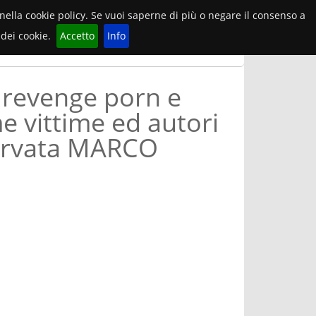
e nella cookie policy. Se vuoi saperne di più o negare il consenso a
dei cookie.
Accetto
Info
, revenge porn e
e vittime ed autori
iservata MARCO