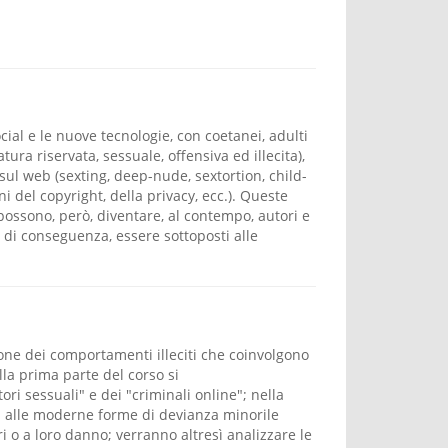
ocial e le nuove tecnologie, con coetanei, adulti
tura riservata, sessuale, offensiva ed illecita),
sul web (sexting, deep-nude, sextortion, child-
i del copyright, della privacy, ecc.). Queste
possono, però, diventare, al contempo, autori e
e, di conseguenza, essere sottoposti alle
sione dei comportamenti illeciti che coinvolgono
ella prima parte del corso si
ori sessuali" e dei "criminali online"; nella
li alle moderne forme di devianza minorile
i o a loro danno; verranno altresì analizzare le