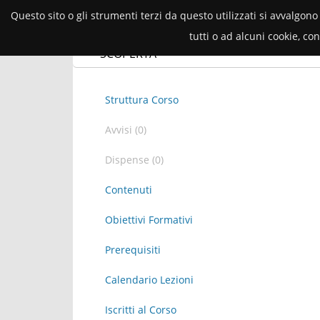
Questo sito o gli strumenti terzi da questo utilizzati si avvalgono
tutti o ad alcuni cookie, c
2025/26
Corsi
Avvisi
Docu
SCOPERTA
Struttura Corso
Avvisi (0)
Dispense (0)
Contenuti
Obiettivi Formativi
Prerequisiti
Calendario Lezioni
Iscritti al Corso