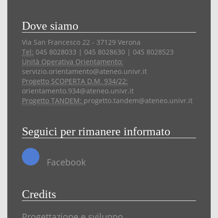
Dove siamo
Via San Francesco 22 - 37129 Verona
Tel:
045 8028033 | 045 8028630 | 045 8028523
Unità Operativa Orientamento:
servizio.orientamento@ateneo.univr.it
Progetto SCOPERTA D.M. 934/22:
orientamento.934@ateneo.univr.it
Progetto TANDEM:
progetto.tandem@ateneo.univr.it
Seguici per rimanere informato
Facebook
Credits
Progettazione e sviluppo