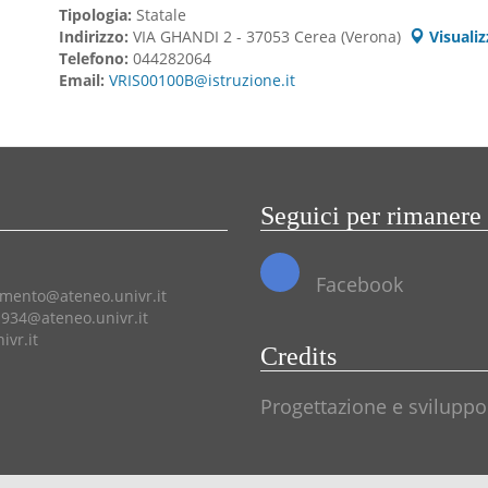
Tipologia:
Statale
Indirizzo:
VIA GHANDI 2 - 37053 Cerea (Verona)
Visuali
Telefono:
044282064
Email:
VRIS00100B@istruzione.it
Seguici per rimanere
Facebook
amento@ateneo.univr.it
934@ateneo.univr.it
vr.it
Credits
Progettazione e sviluppo