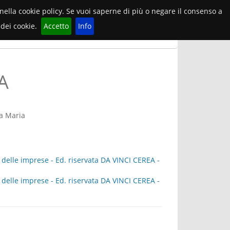
e nella cookie policy. Se vuoi saperne di più o negare il consenso a
dei cookie.
Accetto
Info
EA
a Maria
delle imprese - Ed. riservata DA VINCI CEREA -
delle imprese - Ed. riservata DA VINCI CEREA -