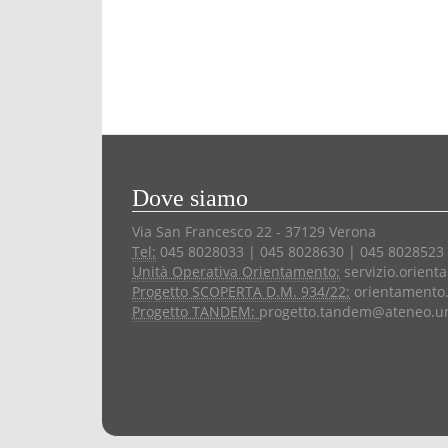
Dove siamo
Via San Francesco 22 - 37129 Verona
Tel:
045 8028033 | 045 8028630 | 045 8028523
Unità Operativa Orientamento:
servizio.orient
Progetto SCOPERTA D.M. 934/22:
orientamento.
Progetto TANDEM:
progetto.tandem@ateneo.uni