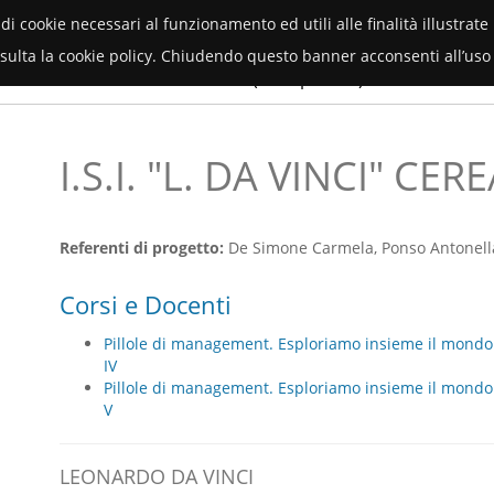
Orientamento Università di Verona
(piattaforma multi progetto)
 di cookie necessari al funzionamento ed utili alle finalità illustrat
onsulta la cookie policy. Chiudendo questo banner acconsenti all’uso 
Servizi
menti
Faq
Contatti
(area privata)
I.S.I. "L. DA VINCI" CER
Referenti di progetto:
De Simone Carmela, Ponso Antonell
Corsi e Docenti
Pillole di management. Esploriamo insieme il mondo 
IV
Pillole di management. Esploriamo insieme il mondo 
V
LEONARDO DA VINCI