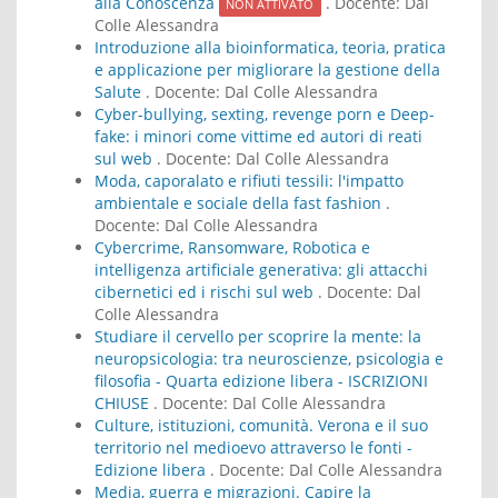
alla Conoscenza
. Docente:
Dal
NON ATTIVATO
Colle Alessandra
Introduzione alla bioinformatica, teoria, pratica
e applicazione per migliorare la gestione della
Salute
. Docente:
Dal Colle Alessandra
Cyber-bullying, sexting, revenge porn e Deep-
fake: i minori come vittime ed autori di reati
sul web
. Docente:
Dal Colle Alessandra
Moda, caporalato e rifiuti tessili: l'impatto
ambientale e sociale della fast fashion
.
Docente:
Dal Colle Alessandra
Cybercrime, Ransomware, Robotica e
intelligenza artificiale generativa: gli attacchi
cibernetici ed i rischi sul web
. Docente:
Dal
Colle Alessandra
Studiare il cervello per scoprire la mente: la
neuropsicologia: tra neuroscienze, psicologia e
filosofia - Quarta edizione libera - ISCRIZIONI
CHIUSE
. Docente:
Dal Colle Alessandra
Culture, istituzioni, comunità. Verona e il suo
territorio nel medioevo attraverso le fonti -
Edizione libera
. Docente:
Dal Colle Alessandra
Media, guerra e migrazioni. Capire la