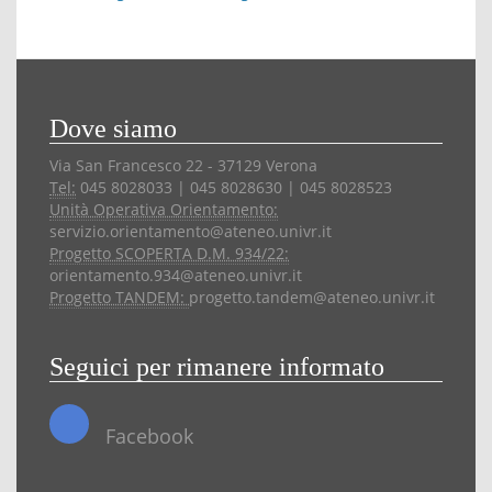
Dove siamo
Via San Francesco 22 - 37129 Verona
Tel:
045 8028033 | 045 8028630 | 045 8028523
Unità Operativa Orientamento:
servizio.orientamento@ateneo.univr.it
Progetto SCOPERTA D.M. 934/22:
orientamento.934@ateneo.univr.it
Progetto TANDEM:
progetto.tandem@ateneo.univr.it
Seguici per rimanere informato
Facebook