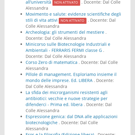
all’università
. Docente:
Dal Colle
NON ATTIVATO
Alessandra
Movimento e salute: evidenze scientifiche degli
stili di vita attivi
. Docente:
Dal
NON ATTIVATO
Colle Alessandra
Archeologia: gli strumenti del mestiere
.
Docente:
Dal Colle Alessandra
Minicorso sulle Biotecnologie Industriali e
Ambientali - FERRARIS FERMI classe G
.
Docente:
Dal Colle Alessandra
Corso Zero di matematica
. Docente:
Dal Colle
Alessandra
Pillole di management. Esploriamo insieme il
mondo delle imprese. Ed. LIBERA
. Docente:
Dal Colle Alessandra
La sfida dei microrganismi resistenti agli
antibiotici: vecchie e nuove strategie per
difenderci - Prima ed. libera
. Docente:
Dal
Colle Alessandra
Espressione genica: dal DNA alle applicazioni
biotecnologiche
. Docente:
Dal Colle
Alessandra
Eros e la Filosofia (Edizione libera)
. Docente: