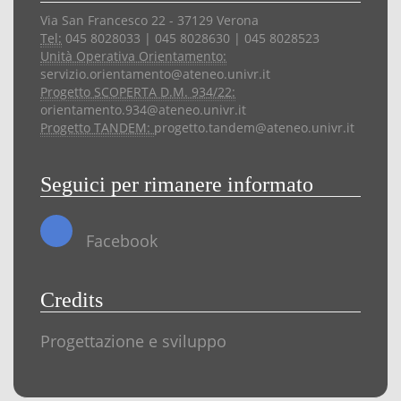
Via San Francesco 22 - 37129 Verona
Tel:
045 8028033 | 045 8028630 | 045 8028523
Unità Operativa Orientamento:
servizio.orientamento@ateneo.univr.it
Progetto SCOPERTA D.M. 934/22:
orientamento.934@ateneo.univr.it
Progetto TANDEM:
progetto.tandem@ateneo.univr.it
Seguici per rimanere informato
Facebook
Credits
Progettazione e sviluppo